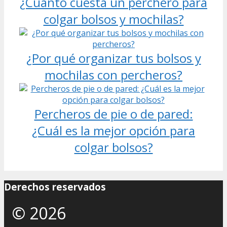
¿Cuánto cuesta un perchero para
colgar bolsos y mochilas?
¿Por qué organizar tus bolsos y
mochilas con percheros?
Percheros de pie o de pared:
¿Cuál es la mejor opción para
colgar bolsos?
Derechos reservados
© 2026